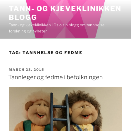
Skip
TANN- OG KJEVEKLINIKKEN
to
BLOGG
content
Tann- og kjeveklinikken i Oslo sin blogg om tannhelse,
forskning og nyheter
TAG:
TANNHELSE OG FEDME
POSTED
MARCH 23, 2015
ON
Tannleger og fedme i befolkningen