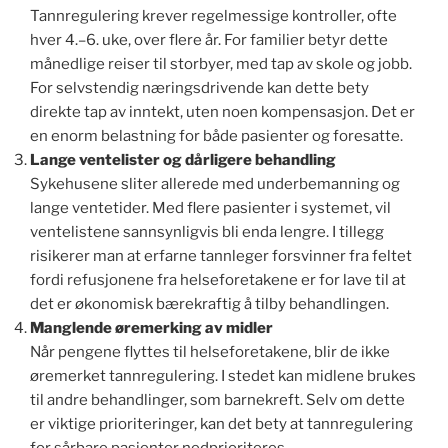
Tannregulering krever regelmessige kontroller, ofte
hver 4.–6. uke, over flere år. For familier betyr dette
månedlige reiser til storbyer, med tap av skole og jobb.
For selvstendig næringsdrivende kan dette bety
direkte tap av inntekt, uten noen kompensasjon. Det er
en enorm belastning for både pasienter og foresatte.
Lange ventelister og dårligere behandling
Sykehusene sliter allerede med underbemanning og
lange ventetider. Med flere pasienter i systemet, vil
ventelistene sannsynligvis bli enda lengre. I tillegg
risikerer man at erfarne tannleger forsvinner fra feltet
fordi refusjonene fra helseforetakene er for lave til at
det er økonomisk bærekraftig å tilby behandlingen.
Manglende øremerking av midler
Når pengene flyttes til helseforetakene, blir de ikke
øremerket tannregulering. I stedet kan midlene brukes
til andre behandlinger, som barnekreft. Selv om dette
er viktige prioriteringer, kan det bety at tannregulering