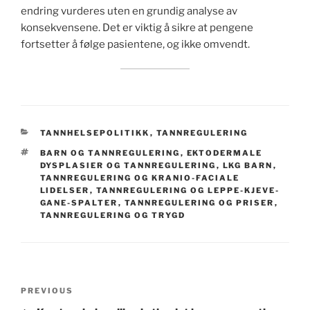
endring vurderes uten en grundig analyse av
konsekvensene. Det er viktig å sikre at pengene
fortsetter å følge pasientene, og ikke omvendt.
CATEGORIES
TANNHELSEPOLITIKK
,
TANNREGULERING
TAGS
BARN OG TANNREGULERING
,
EKTODERMALE
DYSPLASIER OG TANNREGULERING
,
LKG BARN
,
TANNREGULERING OG KRANIO-FACIALE
LIDELSER
,
TANNREGULERING OG LEPPE-KJEVE-
GANE-SPALTER
,
TANNREGULERING OG PRISER
,
TANNREGULERING OG TRYGD
Post
Previous
PREVIOUS
navigation
Post