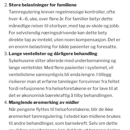
Store belastninger for familiene
Tannregulering krever regelmessige kontroller, ofte
hver 4.–6. uke, over flere år. For familier betyr dette
månedlige reiser til storbyer, med tap av skole og jobb.
For selvstendig næringsdrivende kan dette bety
direkte tap av inntekt, uten noen kompensasjon. Det er
en enorm belastning for både pasienter og foresatte.
Lange ventelister og dårligere behandling
Sykehusene sliter allerede med underbemanning og
lange ventetider. Med flere pasienter i systemet, vil
ventelistene sannsynligvis bli enda lengre. I tillegg
risikerer man at erfarne tannleger forsvinner fra feltet
fordi refusjonene fra helseforetakene er for lave til at
det er økonomisk bærekraftig å tilby behandlingen.
Manglende øremerking av midler
Når pengene flyttes til helseforetakene, blir de ikke
øremerket tannregulering. I stedet kan midlene brukes
til andre behandlinger, som barnekreft. Selv om dette