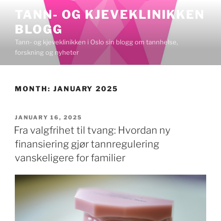
Skip
TANN- OG KJEVEKLINIKKEN
to
BLOGG
content
Tann- og kjeveklinikken i Oslo sin blogg om tannhelse,
forskning og nyheter
MONTH:
JANUARY 2025
POSTED
JANUARY 16, 2025
ON
Fra valgfrihet til tvang: Hvordan ny
finansiering gjør tannregulering
vanskeligere for familier