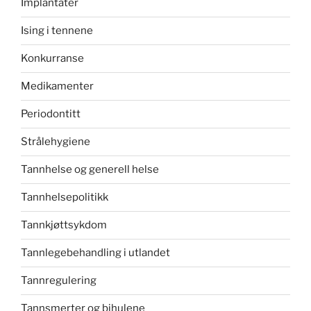
Implantater
Ising i tennene
Konkurranse
Medikamenter
Periodontitt
Strålehygiene
Tannhelse og generell helse
Tannhelsepolitikk
Tannkjøttsykdom
Tannlegebehandling i utlandet
Tannregulering
Tannsmerter og bihulene