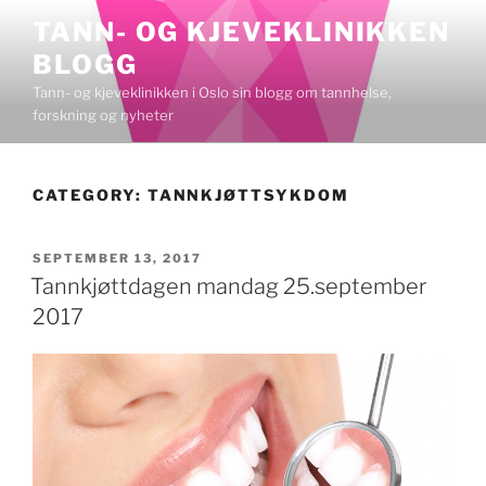
Skip
TANN- OG KJEVEKLINIKKEN
to
BLOGG
content
Tann- og kjeveklinikken i Oslo sin blogg om tannhelse,
forskning og nyheter
CATEGORY:
TANNKJØTTSYKDOM
POSTED
SEPTEMBER 13, 2017
ON
Tannkjøttdagen mandag 25.september
2017