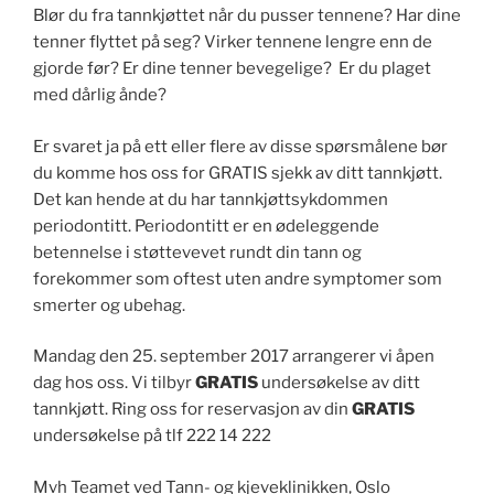
Blør du fra tannkjøttet når du pusser tennene? Har dine
tenner flyttet på seg? Virker tennene lengre enn de
gjorde før? Er dine tenner bevegelige? Er du plaget
med dårlig ånde?
Er svaret ja på ett eller flere av disse spørsmålene bør
du komme hos oss for GRATIS sjekk av ditt tannkjøtt.
Det kan hende at du har tannkjøttsykdommen
periodontitt. Periodontitt er en ødeleggende
betennelse i støttevevet rundt din tann og
forekommer som oftest uten andre symptomer som
smerter og ubehag.
Mandag den 25. september 2017 arrangerer vi åpen
dag hos oss. Vi tilbyr
GRATIS
undersøkelse av ditt
tannkjøtt. Ring oss for reservasjon av din
GRATIS
undersøkelse på tlf 222 14 222
Mvh Teamet ved Tann- og kjeveklinikken, Oslo