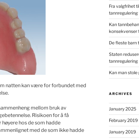
Fra valgfrihet t
tannregulering 
Kan tannbehand
konsekvenser 
De fleste barn 
Staten redusere
tannregulering 
Kan man stole 
om natten kan være for forbundet med
lse.
ARCHIVES
en sammenheng mellom bruk av
January 2025
ebetennelse. Risikoen for å få
February 2019
r høyere hos de som hadde
sammenlignet med de som ikke hadde
January 2019