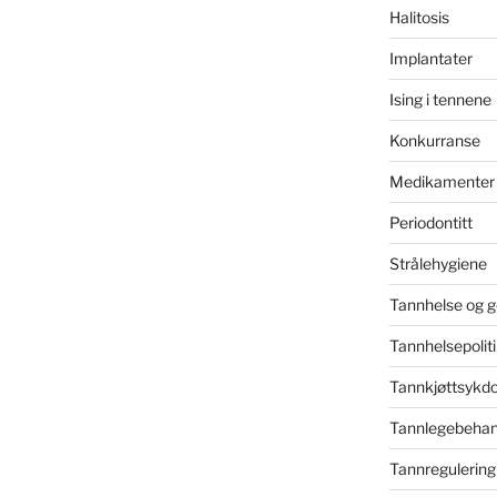
Halitosis
Implantater
Ising i tennene
Konkurranse
Medikamenter
Periodontitt
Strålehygiene
Tannhelse og g
Tannhelsepolit
Tannkjøttsykd
Tannlegebehand
Tannregulering