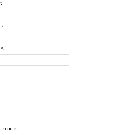
7
17
15
i tennene