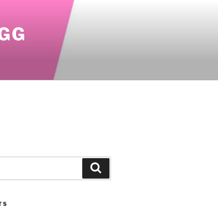
OGG
Search
TS