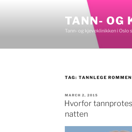
Skip
to
TANN- OG 
content
Tann- og kjeveklinikken i Oslo 
TAG:
TANNLEGE ROMME
POSTED
MARCH 2, 2015
ON
Hvorfor tannprotes
natten