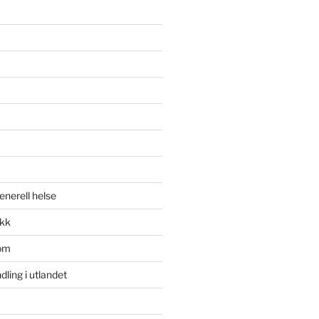
enerell helse
ikk
om
ling i utlandet