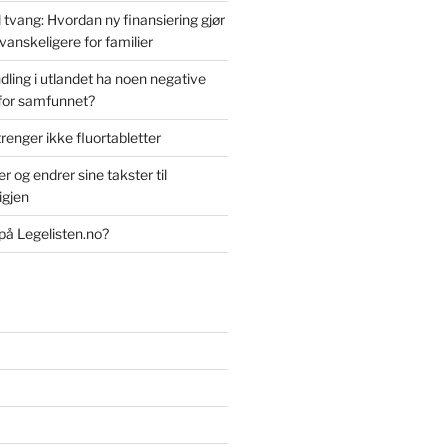
il tvang: Hvordan ny finansiering gjør
vanskeligere for familier
ling i utlandet ha noen negative
for samfunnet?
trenger ikke fluortabletter
r og endrer sine takster til
igjen
på Legelisten.no?