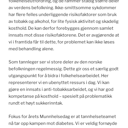
folkehelseutfordring, og de rammer stadig større deler
av verdens befolkning. Ikke-smittsomme sykdommer
har flere felles underliggende risikofaktorer som bruk
av tobakk og alkohol, for lite fysisk aktivitet og skadelig
kosthold. De kan derfor forebygges gjennom samlet
innsats mot disse risikofaktorene. Det er avgjørende at
vi i framtida får til dette, for problemet kan ikke løses
med behandling alene.
Som tannleger ser vi store deler av den norske
befolkningen regelmessig. Dette gir oss et særlig godt
utgangspunkt for å bidra i folkehelsearbeidet. Her
representerer vi en ubenyttet ressurs i dag. Vi kan
gjøre en innsats i anti-tobakksarbeidet, og vi har god
kompetanse på kosthold – spesielt på problematikk
rundt et høyt sukkerinntak.
Fokus for årets Munnhelsedag er at tannhelseteamet
nå tar opp kampen mot diabetes. Vi er veldig fornøyde