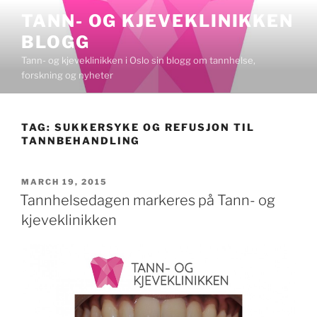
Skip
TANN- OG KJEVEKLINIKKEN
to
BLOGG
content
Tann- og kjeveklinikken i Oslo sin blogg om tannhelse,
forskning og nyheter
TAG:
SUKKERSYKE OG REFUSJON TIL
TANNBEHANDLING
POSTED
MARCH 19, 2015
ON
Tannhelsedagen markeres på Tann- og
kjeveklinikken