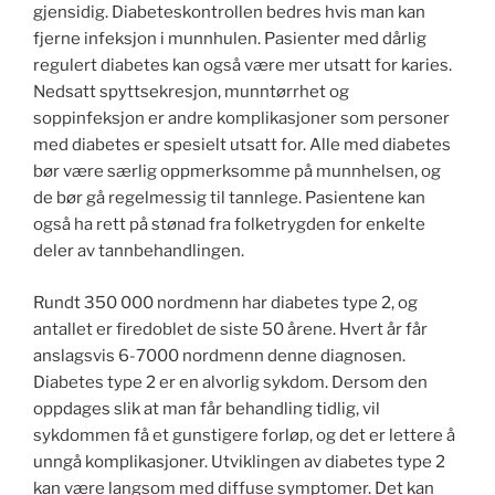
gjensidig. Diabeteskontrollen bedres hvis man kan
fjerne infeksjon i munnhulen. Pasienter med dårlig
regulert diabetes kan også være mer utsatt for karies.
Nedsatt spyttsekresjon, munntørrhet og
soppinfeksjon er andre komplikasjoner som personer
med diabetes er spesielt utsatt for. Alle med diabetes
bør være særlig oppmerksomme på munnhelsen, og
de bør gå regelmessig til tannlege. Pasientene kan
også ha rett på stønad fra folketrygden for enkelte
deler av tannbehandlingen.
Rundt 350 000 nordmenn har diabetes type 2, og
antallet er firedoblet de siste 50 årene. Hvert år får
anslagsvis 6-7000 nordmenn denne diagnosen.
Diabetes type 2 er en alvorlig sykdom. Dersom den
oppdages slik at man får behandling tidlig, vil
sykdommen få et gunstigere forløp, og det er lettere å
unngå komplikasjoner. Utviklingen av diabetes type 2
kan være langsom med diffuse symptomer. Det kan