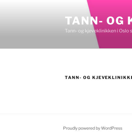
Skip
to
TANN- OG 
content
Tann- og kjeveklinikken i Oslo 
TANN- OG KJEVEKLINIKK
Proudly powered by WordPress